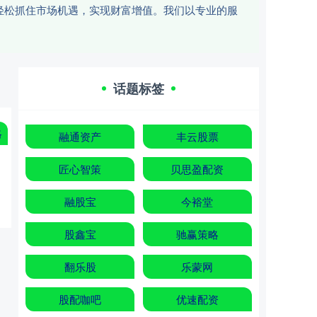
轻松抓住市场机遇，实现财富增值。我们以专业的服
话题标签
略
融通资产
丰云股票
匠心智策
贝思盈配资
融股宝
今裕堂
股鑫宝
驰赢策略
翻乐股
乐蒙网
股配咖吧
优速配资