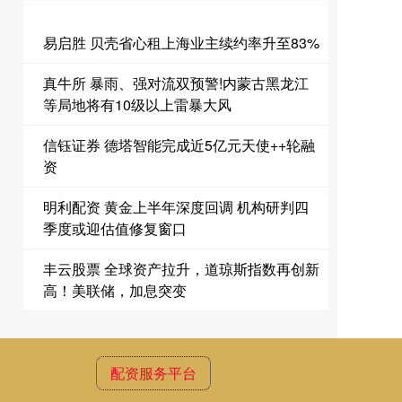
易启胜 贝壳省心租上海业主续约率升至83%
真牛所 暴雨、强对流双预警!内蒙古黑龙江
等局地将有10级以上雷暴大风
信钰证券 德塔智能完成近5亿元天使++轮融
资
明利配资 黄金上半年深度回调 机构研判四
季度或迎估值修复窗口
丰云股票 全球资产拉升，道琼斯指数再创新
高！美联储，加息突变
配资服务平台