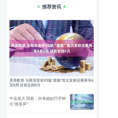
推荐资讯
美美配资 马斯克宣布V3版“星舰”首次发射还要再等4
至6周 目前定档5月
中金辰大 阳新：外来媳妇巧手种
出“致富笋”