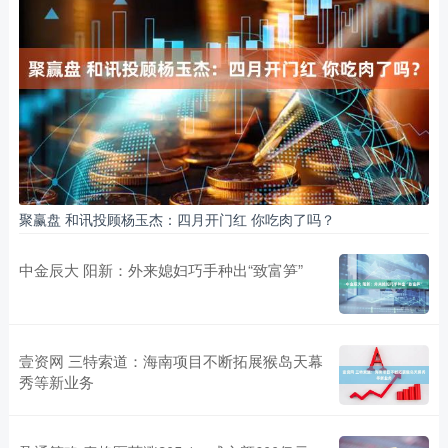
聚赢盘 和讯投顾杨玉杰：四月开门红 你吃肉了吗？
中金辰大 阳新：外来媳妇巧手种出“致富笋”
壹资网 三特索道：海南项目不断拓展猴岛天幕
秀等新业务