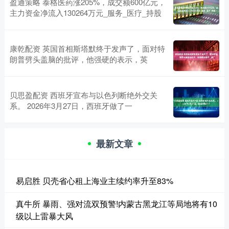
盈通策略 泰格医药涨205%，成交额600亿元，
主力资金净流入130264万元_服务_医疗_持股
康乾配资 英国首相斯塔默终于发声了，面对特
朗普劈头盖脑的批评，他强硬的表示，英
贝思盈配资 西班牙宣布与以色列断绝外交关
系。 2026年3月27日，西班牙做了一
最新文章
易启胜 贝壳省心租上海业主续约率升至83%
真牛所 暴雨、强对流双预警!内蒙古黑龙江等局地将有10
级以上雷暴大风