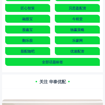
匠心智策
贝思盈配资
融股宝
今裕堂
股鑫宝
驰赢策略
翻乐股
乐蒙网
股配咖吧
优速配资
全部话题标签
关注 华泰优配