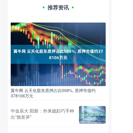
推荐资讯
翼牛网 云天化股东质押占比008%, 质押市值约
378106万元
中金辰大 阳新：外来媳妇巧手种
出“致富笋”