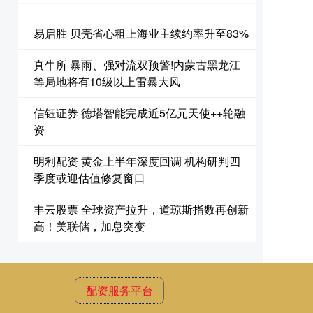
易启胜 贝壳省心租上海业主续约率升至83%
真牛所 暴雨、强对流双预警!内蒙古黑龙江
等局地将有10级以上雷暴大风
信钰证券 德塔智能完成近5亿元天使++轮融
资
明利配资 黄金上半年深度回调 机构研判四
季度或迎估值修复窗口
丰云股票 全球资产拉升，道琼斯指数再创新
高！美联储，加息突变
配资服务平台