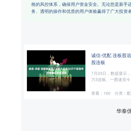
格的风控体系，确保用户资金安全。无论您是新手
务、透明的操作和优质的用户体验赢得了广大投资
诚信-优配 连板股
股连板
7月23日，数据显示
力3连板。一图速览今
查看：
160
分类：
配
华泰