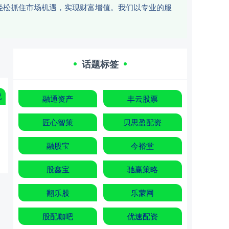
轻松抓住市场机遇，实现财富增值。我们以专业的服
话题标签
配
融通资产
丰云股票
匠心智策
贝思盈配资
融股宝
今裕堂
股鑫宝
驰赢策略
翻乐股
乐蒙网
股配咖吧
优速配资