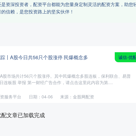
还是资深投资者，配资平台都能为您量身定制灵活的配资方案，助您
者的信赖，是您投资路上的坚实伙伴！
追踪丨A股今日共56只个股涨停 民爆概念多
诚信-优
，A股市场共计56只个股涨停。其中民爆概念多股连板，保利联合、易普
日连板股 举报 第一财经广告合作，请点击这里此内容为第....
资服务平台
日期：04-06
来源：金股网配资
优配文章已加载完成