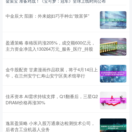
金策宝 准备对战！《宝可梦：冠军》全球上线时间公布
中金辰大 阳新：外来媳妇巧手种出“致富笋”
盈通策略 泰格医药涨205%，成交额600亿元，
主力资金净流入130264万元_服务_医疗_持股
金牛股配资 甘肃漫画作品联展，将于4月14日上
午，在兰州安宁仁寿山安宁区美术馆举行
佳禾资本 AI需求持续支撑，Q1翻番后，三星Q2
DRAM价格再涨30%
逸富盈策略 小米入股万通康达检测技术公司，
后者含工业机器人业务