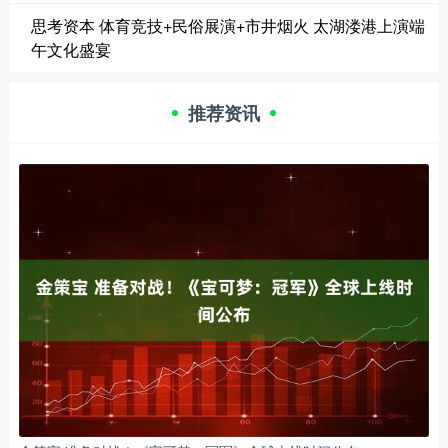
思考资本 体育竞技+民俗展演+市井烟火 太湖溇港上演端
午文化盛宴
推荐资讯