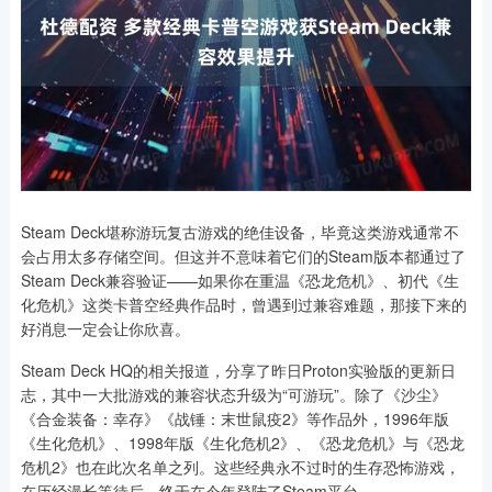
Steam Deck堪称游玩复古游戏的绝佳设备，毕竟这类游戏通常不
会占用太多存储空间。但这并不意味着它们的Steam版本都通过了
Steam Deck兼容验证——如果你在重温《恐龙危机》、初代《生
化危机》这类卡普空经典作品时，曾遇到过兼容难题，那接下来的
好消息一定会让你欣喜。
Steam Deck HQ的相关报道，分享了昨日Proton实验版的更新日
志，其中一大批游戏的兼容状态升级为“可游玩”。除了《沙尘》
《合金装备：幸存》《战锤：末世鼠疫2》等作品外，1996年版
《生化危机》、1998年版《生化危机2》、《恐龙危机》与《恐龙
危机2》也在此次名单之列。这些经典永不过时的生存恐怖游戏，
在历经漫长等待后，终于在今年登陆了Steam平台。