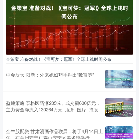
金策宝 准备对战！《宝可梦：冠军》全球上线时间公布
中金辰大 阳新：外来媳妇巧手种出“致富笋”
盈通策略 泰格医药涨205%，成交额600亿元，
主力资金净流入130264万元_服务_医疗_持股
金牛股配资 甘肃漫画作品联展，将于4月14日上
午，在兰州安宁仁寿山安宁区美术馆举行