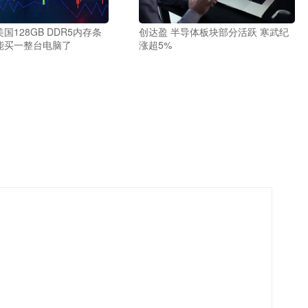
国128GB DDR5内存条
创达盈 半导体板块部分活跃 寒武纪
能买一整台电脑了
涨超5%