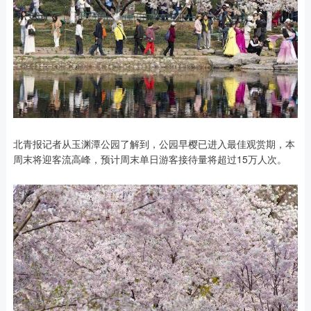
北青报记者从玉渊潭公园了解到，公园早樱已进入最佳观赏期，本
周末将迎客流高峰，预计周末单日游客接待量将超过15万人次。