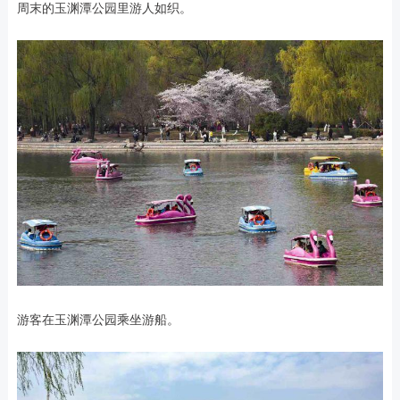
周末的玉渊潭公园里游人如织。
游客在玉渊潭公园乘坐游船。