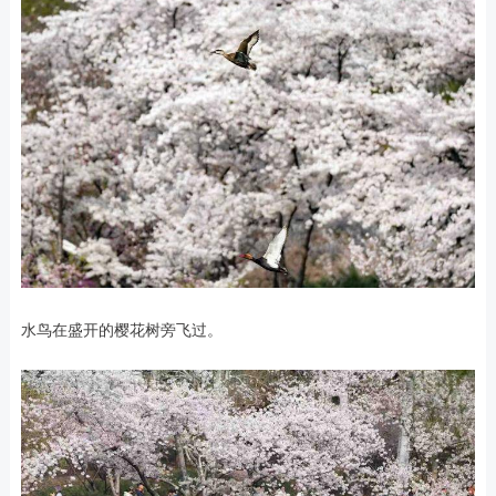
水鸟在盛开的樱花树旁飞过。