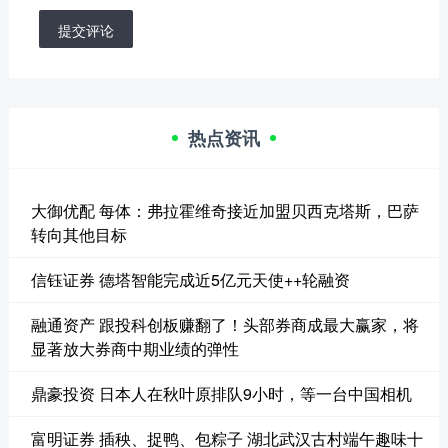
提交评论
热点资讯
大御优配 每体：弗拉霍维奇接近加盟贝西克塔斯，巴萨
转向其他目标
信钰证券 德塔智能完成近5亿元天使++轮融资
融通资产 跟投科创板赚翻了！头部券商成最大赢家，将
显著放大券商中期业绩的弹性
鼎豪投资 日本人在秋叶原排队9小时，等一台中国相机
富明证券 插秧、捉鸭、包粽子 湖北武汉古村端午趣味十