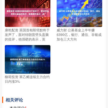
康乾配资 英国首相斯塔默终于
威力财 公募基金上半年赚
发声了，面对特朗普劈头盖脑
6390亿，银行、通信、非银成
的批评，他强硬的表示，英
加仓三大方向
柳荷投资 苯乙烯连续主力合约
日内涨3%
相关评论
本文评分
*