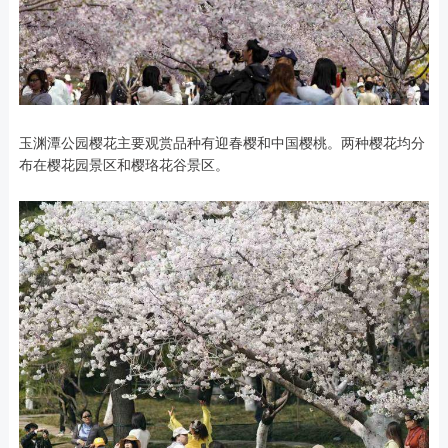
玉渊潭公园樱花主要观赏品种有迎春樱和中国樱桃。两种樱花均分
布在樱花园景区和樱珞花谷景区。