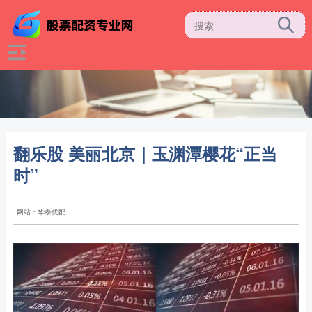
翻乐股 美丽北京｜玉渊潭樱花“正当
时”
网站：华泰优配