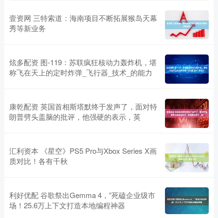
壹资网 三特索道：海南项目不断拓展猴岛天幕
秀等新业务
炫多配资 图-119：苏联疯狂核动力轰炸机，堪
称飞在天上的定时炸弹_飞行器_技术_的能力
康乾配资 英国首相斯塔默终于发声了，面对特
朗普劈头盖脑的批评，他强硬的表示，英
汇利资本 《星空》PS5 Pro与Xbox Series X画
质对比！各有千秋
利好优配 谷歌祭出Gemma 4，”死磕企业级市
场！25.6万上下文打造本地编程神器