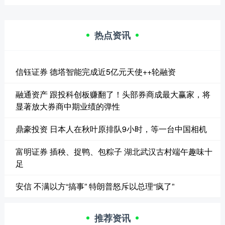
热点资讯
信钰证券 德塔智能完成近5亿元天使++轮融资
融通资产 跟投科创板赚翻了！头部券商成最大赢家，将
显著放大券商中期业绩的弹性
鼎豪投资 日本人在秋叶原排队9小时，等一台中国相机
富明证券 插秧、捉鸭、包粽子 湖北武汉古村端午趣味十
足
安信 不满以方“搞事” 特朗普怒斥以总理“疯了”
推荐资讯