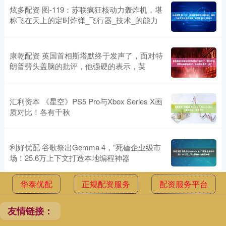
炫多配资 图-119：苏联疯狂核动力轰炸机，堪
称飞在天上的定时炸弹_飞行器_技术_的能力
康乾配资 英国首相斯塔默终于发声了，面对特
朗普劈头盖脑的批评，他强硬的表示，英
汇利资本 《星空》PS5 Pro与Xbox Series X画
质对比！各有千秋
利好优配 谷歌祭出Gemma 4，”死磕企业级市
场！25.6万上下文打造本地编程神器
华泰优配
正规配资服务
配资服务平台
友情链接：