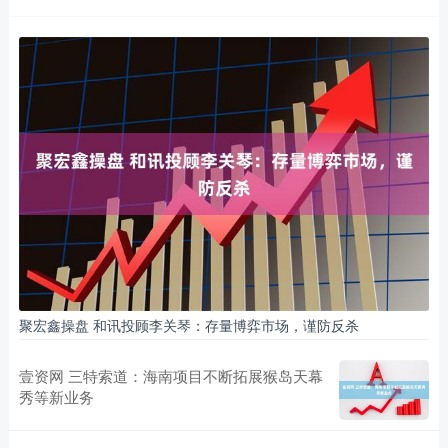
聚宏鑫操盘 和讯投顾李关琴：存量博弈市场，谨防反杀
壹资网 三特索道：海南项目不断拓展猴岛天幕
秀等新业务