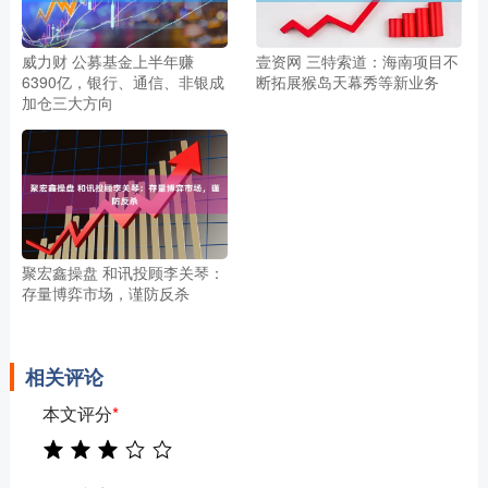
威力财 公募基金上半年赚
壹资网 三特索道：海南项目不
6390亿，银行、通信、非银成
断拓展猴岛天幕秀等新业务
加仓三大方向
聚宏鑫操盘 和讯投顾李关琴：
存量博弈市场，谨防反杀
相关评论
本文评分
*