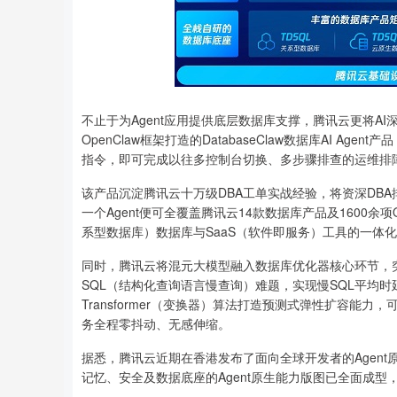
不止于为Agent应用提供底层数据库支撑，腾讯云更将A
OpenClaw框架打造的DatabaseClaw数据库AI 
指令，即可完成以往多控制台切换、多步骤排查的运维排
该产品沉淀腾讯云十万级DBA工单实战经验，将资深DB
一个Agent便可全覆盖腾讯云14款数据库产品及1600余
系型数据库）数据库与SaaS（软件即服务）工具的一体
同时，腾讯云将混元大模型融入数据库优化器核心环节，
SQL（结构化查询语言慢查询）难题，实现慢SQL平均时
Transformer（变换器）算法打造预测式弹性扩容
务全程零抖动、无感伸缩。
据悉，腾讯云近期在香港发布了面向全球开发者的Agen
记忆、安全及数据底座的Agent原生能力版图已全面成型