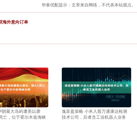
华泰优配提示：文章来自网络，不代表本站观点。
获海外意向订单
伊朗最大岛屿遭美以袭
逸富盈策略 小米入股万通康达检测
死亡，位于霍尔木兹海峡
技术公司，后者含工业机器人业务