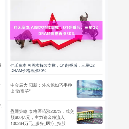
景
佳禾资本 AI需求持续支撑，Q1翻番后，三星Q2
DRAM价格再涨30%
程
中金辰大 阳新：外来媳妇巧手种
出“致富笋”
记
盈通策略 泰格医药涨205%，成交
额600亿元，主力资金净流入
130264万元_服务_医疗_持股