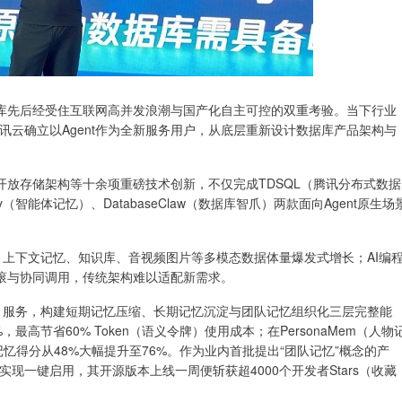
库先后经受住互联网高并发浪潮与国产化自主可控的双重考验。当下行业
腾讯云确立以Agent作为全新服务用户，从底层重新设计数据库产品架构与
放存储架构等十余项重磅技术创新，不仅完成TDSQL（腾讯分布式数据
（智能体记忆）、DatabaseClaw（数据库智爪）两款面向Agent原生场
点：上下文记忆、知识库、音视频图片等多模态数据体量爆发式增长；AI编
滚与协同调用，传统架构难以适配新需求。
体记忆）服务，构建短期记忆压缩、长期记忆沉淀与团队记忆组织化三层完整能
最高节省60% Token（语义令牌）使用成本；在PersonaMem（人物
记忆得分从48%大幅提升至76%。作为业内首批提出“团队记忆”概念的产
w Pro实现一键启用，其开源版本上线一周便斩获超4000个开发者Stars（收藏