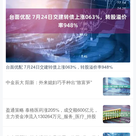
台面优配 7月24日交建转债上涨063%，转股溢价率948%
中金辰大 阳新：外来媳妇巧手种出“致富笋”
盈通策略 泰格医药涨205%，成交额600亿元，
主力资金净流入130264万元_服务_医疗_持股