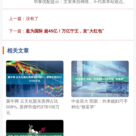
华泰优配提示：文章来自网络，不代表本站观点。
上一篇：没有了
下一篇：
盈为国际 超45亿！万亿宁王，发“大红包”
相关文章
翼牛网 云天化股东质押占比
中金辰大 阳新：外来媳妇巧手
008%, 质押市值约378106万
种出“致富笋”
元