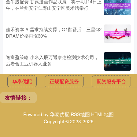
金牛股配资 甘肃漫画作品联展，将于4月14日上
午，在兰州安宁仁寿山安宁区美术馆举行
佳禾资本 AI需求持续支撑，Q1翻番后，三星Q2
DRAM价格再涨30%
逸富盈策略 小米入股万通康达检测技术公司，
后者含工业机器人业务
华泰优配
正规配资服务
配资服务平台
友情链接：
Powered by
华泰优配
RSS地图
HTML地图
Copyright
© 2023-2026